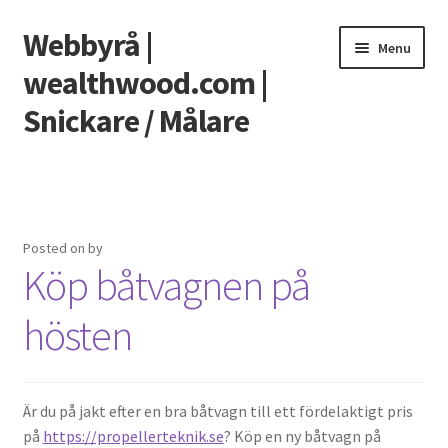
Webbyrå |
Skip
Skip
Menu
to
to
wealthwood.com |
navigation
content
Snickare / Målare
Home
5 tips för att hålla din arbetsplats ren och hygienisk
Posted on
by
Köp båtvagnen på
Bettskena – Så fungerar det
hösten
Få rätt snickare till din renovering
Planera noggrant
Är du på jakt efter en bra båtvagn till ett fördelaktigt pris
Ta hjälp av kontorsstädning som pensionär
på
https://propellerteknik.se
? Köp en ny båtvagn på