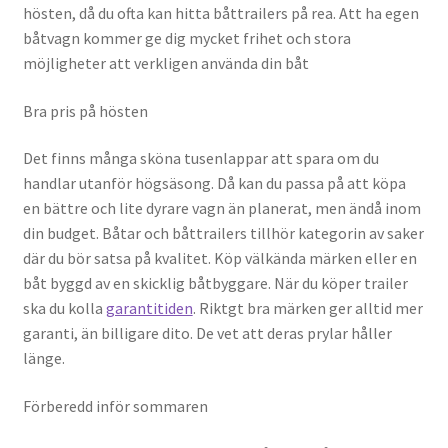
hösten, då du ofta kan hitta båttrailers på rea. Att ha egen
Tänk på bärighet
båtvagn kommer ge dig mycket frihet och stora
möjligheter att verkligen använda din båt
Vad du Ska Tänka på När du Startar ett Byggföretag
Bra pris på hösten
Välj rätt material
Det finns många sköna tusenlappar att spara om du
handlar utanför högsäsong. Då kan du passa på att köpa
Viktiga tips innan du börjar bygga altan
en bättre och lite dyrare vagn än planerat, men ändå inom
din budget. Båtar och båttrailers tillhör kategorin av saker
Webbyrå Göteborg | Vad krävs av en hemsida?
där du bör satsa på kvalitet. Köp välkända märken eller en
båt byggd av en skicklig båtbyggare. När du köper trailer
ska du kolla
garantitiden
. Riktgt bra märken ger alltid mer
garanti, än billigare dito. De vet att deras prylar håller
länge.
Förberedd inför sommaren