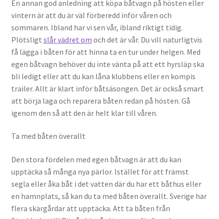
En annan god anledning att köpa båtvagn på hösten eller
vintern är att du är väl förberedd inför våren och
sommaren. Ibland har vi sen vår, ibland riktigt tidig.
Plötsligt
slår vädret om
och det är vår. Du vill naturligtvis
få lägga i båten för att hinna ta en tur under helgen. Med
egen båtvagn behöver du inte vänta på att ett hyrsläp ska
bli ledigt eller att du kan låna klubbens eller en kompis
trailer. Allt är klart inför båtsäsongen. Det är också smart
att börja laga och reparera båten redan på hösten. Gå
igenom den så att den är helt klar till våren.
Ta med båten överallt
Den stora fördelen med egen båtvagn är att du kan
upptäcka så många nya pärlor. Istället för att främst
segla eller åka båt i det vatten där du har ett båthus eller
en hamnplats, så kan du ta med båten överallt. Sverige har
flera skärgårdar att upptäcka. Att ta båten från