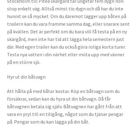
Stockholm till Piteå skärgård tar ungefär fem dygn non
stop enkelt väg. Alltså minst tio dygn och då har du inte
hunnit se så mycket. Om du däremot lägger upp båten på
trailern kan du vara framme samma dag, eller snarare sent
på kvällen. Det är perfekt om du bara vill få testa på en ny
skärgård, men inte har tid att lägga hela semestern just
där. Med egen trailer kan du också göra roliga korta turer.
Testa nya vatten i din närhet eller möta upp med vänner
på en större sjö.
Hyr ut din båtvagn
Att hålla på med båtar kostar. Köp en båtvagn som du
försäkrar, sedan kan du hyra ut din båtvagn. Då får
båtvagnen betala sig själv. Båtvagnen har gått från att
vara en pryl till en tillgång, något som du tjänar pengar
på. Pengar som du kan lägga på din båt.