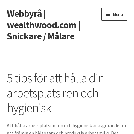
Webbyrå |
Skip
Skip
Menu
to
to
wealthwood.com |
navigation
content
Snickare / Målare
Home
5 tips för att hålla din arbetsplats ren och hygienisk
5 tips för att hålla din
Bettskena – Så fungerar det
arbetsplats ren och
Få rätt snickare till din renovering
hygienisk
Planera noggrant
Att hålla arbetsplatsen ren och hygienisk är avgörande för
Ta hjälp av kontorsstädning som pensionär
att främja en hälsosam och produktiv arbetsmiljö. Det