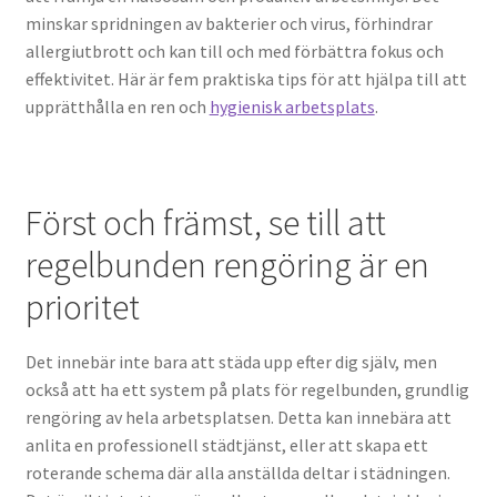
minskar spridningen av bakterier och virus, förhindrar
Tänk på bärighet
allergiutbrott och kan till och med förbättra fokus och
effektivitet. Här är fem praktiska tips för att hjälpa till att
Vad du Ska Tänka på När du Startar ett Byggföretag
upprätthålla en ren och
hygienisk arbetsplats
.
Välj rätt material
Först och främst, se till att
Viktiga tips innan du börjar bygga altan
regelbunden rengöring är en
Webbyrå Göteborg | Vad krävs av en hemsida?
prioritet
Det innebär inte bara att städa upp efter dig själv, men
också att ha ett system på plats för regelbunden, grundlig
rengöring av hela arbetsplatsen. Detta kan innebära att
anlita en professionell städtjänst, eller att skapa ett
roterande schema där alla anställda deltar i städningen.